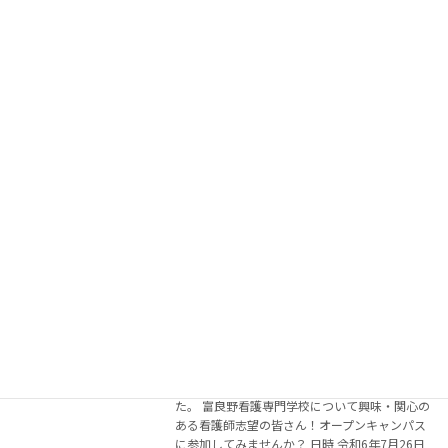
2025年3月24日
続きを読む
令和７年度主な学校行事予定
お知らせ
2025年3月19日
令和７年度主な学校行事予定 日 程 事
業 名 4/1(火) 始業（2・3年生） 4/4(金) 入学
式 5/23(金) 避難訓練 6/11(水) 就職説明会（1年
生） 7/22(火～8/11(祝) 夏季休業（3年生） […]
続きを読む
令和6年度 富良野看護専門学校オープン
お知らせ
キャンパスのご案内
2024年4月1日
※今年度のオープンキャンパスは終了致しまし
た。 富良野看護専門学校について興味・関心の
ある看護師志望の皆さん！オープンキャンパス
に参加してみませんか？ 日時 令和6年7月26日