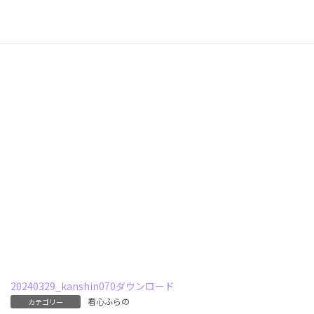
20240329_kanshin070
ダウンロード
看心ふらの
カテゴリー