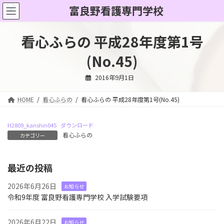
コ
ナ
ン
ビ
テ
ゲ
ン
ー
看心ふらの 平成28年度第1号
ツ
シ
へ
ョ
(No.45)
ス
ン
キ
に
2016年9月1日
ッ
移
プ
動
HOME
看心ふらの
看心ふらの 平成28年度第1号(No.45)
H2809_kanshin045
ダウンロード
看心ふらの
カテゴリー
最近の投稿
2026年6月26日
お知らせ
令和9年度 富良野看護専門学校 入学試験要項
2026年6月22日
お知らせ