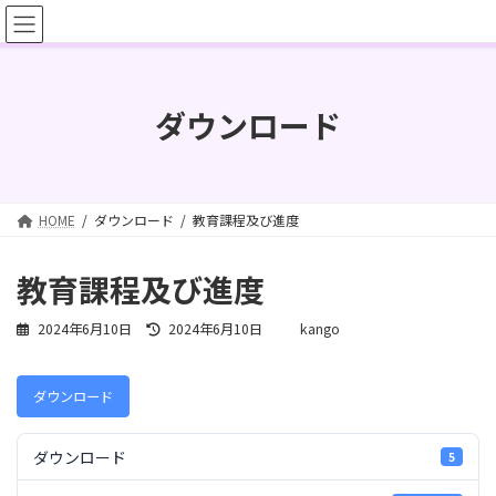
コ
ナ
ン
ビ
テ
ゲ
ン
ー
ツ
シ
ダウンロード
へ
ョ
ス
ン
キ
に
ッ
移
プ
動
HOME
ダウンロード
教育課程及び進度
教育課程及び進度
最
2024年6月10日
2024年6月10日
kango
終
更
新
ダウンロード
日
時
:
ダウンロード
5