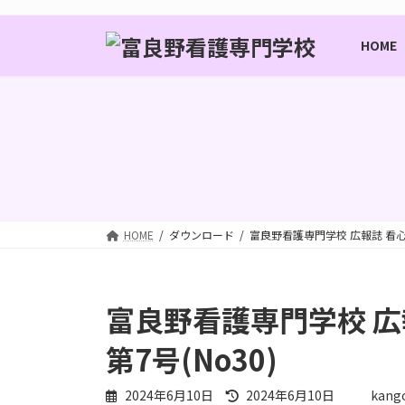
コ
ナ
ン
ビ
HOME
テ
ゲ
ン
ー
ツ
シ
へ
ョ
ス
ン
キ
に
ッ
移
プ
動
HOME
ダウンロード
富良野看護専門学校 広報誌 看心ふ
富良野看護専門学校 広
第7号(No30)
最
2024年6月10日
2024年6月10日
kang