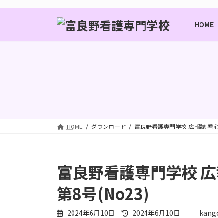
コ
ナ
ン
ビ
HOME
テ
ゲ
ン
ー
ツ
シ
へ
ョ
ス
ン
キ
に
ッ
移
プ
動
HOME
ダウンロード
富良野看護専門学校 広報誌 看心ふ
富良野看護専門学校 広
第8号(No23)
最
2024年6月10日
2024年6月10日
kang