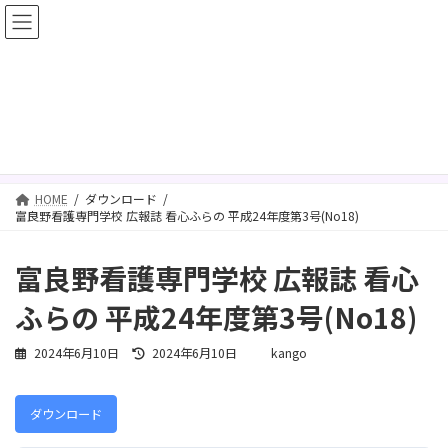
コ
ナ
ン
ビ
テ
ゲ
ン
ー
ツ
シ
ダウンロード
へ
ョ
ス
ン
キ
に
ッ
移
プ
動
HOME
ダウンロード
富良野看護専門学校 広報誌 看心ふらの 平成24年度第3号(No18)
富良野看護専門学校 広報誌 看心
ふらの 平成24年度第3号(No18)
最
2024年6月10日
2024年6月10日
kango
終
更
新
ダウンロード
日
時