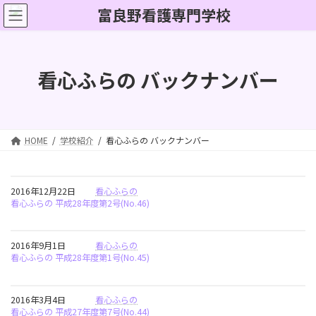
コ
ナ
ン
ビ
テ
ゲ
ン
ー
ツ
シ
看心ふらの バックナンバー
へ
ョ
ス
ン
キ
に
ッ
移
プ
動
HOME
学校紹介
看心ふらの バックナンバー
2016年12月22日
看心ふらの
看心ふらの 平成28年度第2号(No.46)
2016年9月1日
看心ふらの
看心ふらの 平成28年度第1号(No.45)
2016年3月4日
看心ふらの
看心ふらの 平成27年度第7号(No.44)