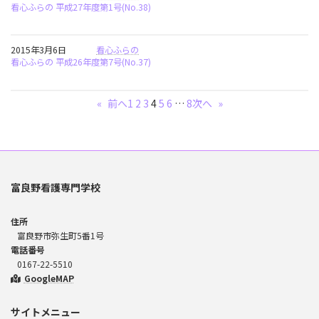
看心ふらの 平成27年度第1号(No.38)
2015年3月6日
看心ふらの
看心ふらの 平成26年度第7号(No.37)
«
前へ
1
2
3
4
5
6
…
8
次へ
»
富良野看護専門学校
住所
富良野市弥生町5番1号
電話番号
0167-22-5510
GoogleMAP
サイトメニュー